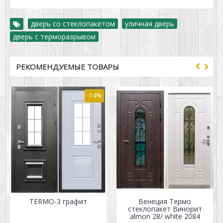
дверь со стеклопакетом
,
уличная дверь
,
дверь с терморазрывом
РЕКОМЕНДУЕМЫЕ ТОВАРЫ
-14%
TERMO-3 графит
Венеция Термо
стеклопакет Винорит
almon 28/ white 2084