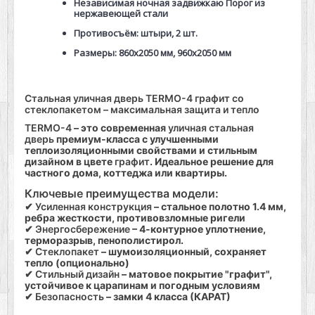
Независимая ночная задвижкаю Порог из
нержавеющей стали
Противосъём: штыри, 2 шт.
Размеры: 860х2050 мм, 960х2050 мм
Стальная уличная дверь TERMO-4 графит со
стеклопакетом – максимальная защита и тепло
TERMO-4
– это современная
уличная стальная
дверь
премиум-класса с улучшенными
теплоизоляционными свойствами и стильным
дизайном в цвете
графит
. Идеальное решение для
частного дома, коттеджа или квартиры.
Ключевые преимущества модели:
✔
Усиленная конструкция
– стальное полотно 1.4 мм,
ребра жесткости, противовзломные ригели
✔
Энергосбережение
– 4-контурное уплотнение,
терморазрыв, пенополистирол.
✔
Стеклопакет
– шумоизоляционный, сохраняет
тепло (опционально)
✔
Стильный дизайн
– матовое покрытие "графит",
устойчивое к царапинам и погодным условиям
✔
Безопасность
– замки 4 класса (КАРАТ)