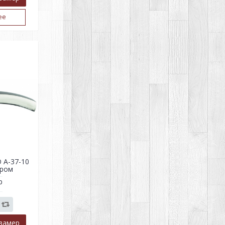
ее
 A-37-10
хром
р
замер