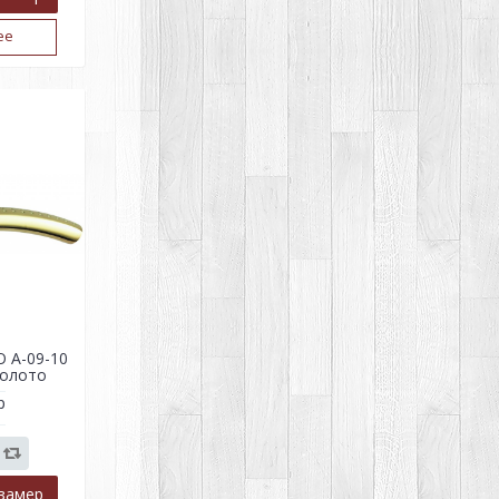
ее
O A-09-10
золото
р
замер