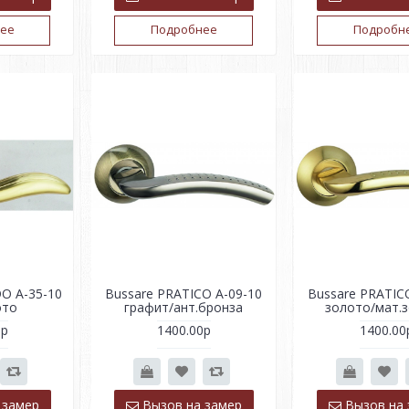
ее
Подробнее
Подробн
O A-35-10
Bussare PRATICO A-09-10
Bussare PRATIC
ото
графит/ант.бронза
золото/мат.
0р
1400.00р
1400.00
 замер
Вызов на замер
Вызов на 