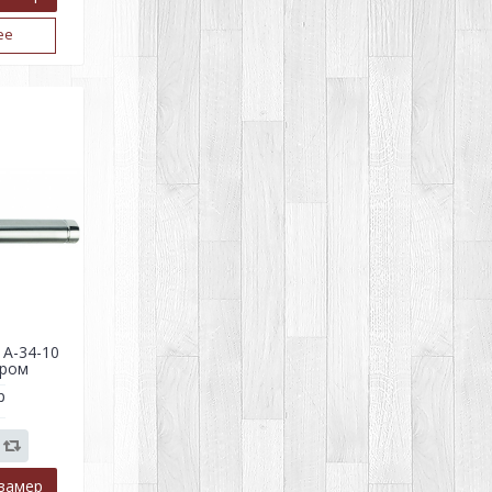
ее
 A-34-10
хром
р
замер