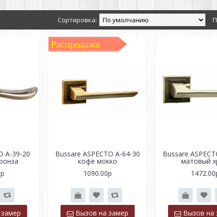
Сортировка:
П
Распродажа
O A-39-20
Bussare ASPECTO A-64-30
Bussare ASPECT
ронза
кофе мокко
матовый х
0р
1090.00р
1472.00
 замер
Вызов на замер
Вызов на 