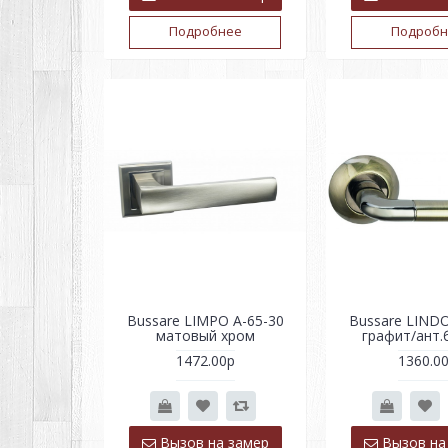
Подробнее
Подробн
Bussare LIMPO A-65-30
Bussare LINDO
матовый хром
графит/ант.
1472.00р
1360.0
Вызов на замер
Вызов на