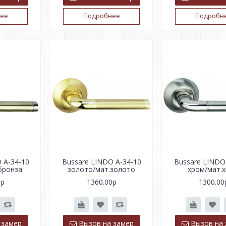
ее
Подробнее
Подробн
 A-34-10
Bussare LINDO A-34-10
Bussare LINDO
бронза
золото/мат.золото
хром/мат.
0р
1360.00р
1300.00
 замер
Вызов на замер
Вызов на 