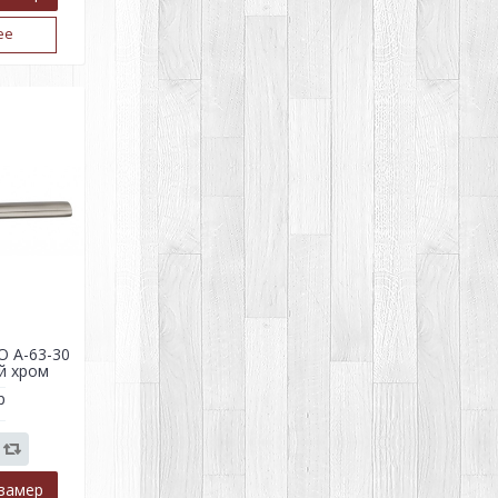
ее
O A-63-30
й хром
р
замер