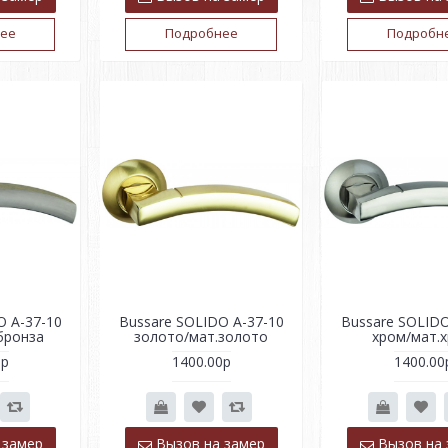
ее
Подробнее
Подробн
O A-37-10
Bussare SOLIDO A-37-10
Bussare SOLIDO
бронза
золото/мат.золото
хром/мат.
0р
1400.00р
1400.00
 замер
Вызов на замер
Вызов на 