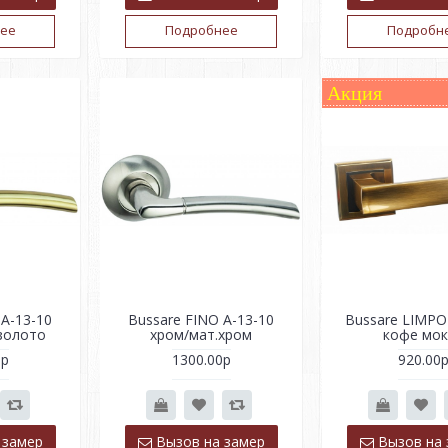
ее
Подробнее
Подробн
Акция
 A-13-10
Bussare FINO A-13-10
Bussare LIMPO
золото
хром/мат.хром
кофе мок
0р
1300.00р
920.00
 замер
Вызов на замер
Вызов на 