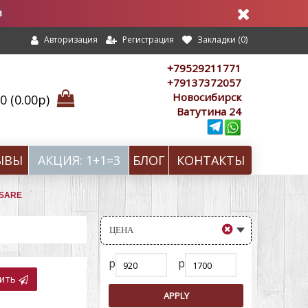
в
Регистрация
Закладки (
0
)
Авторизация
+79529211771
+79137372057
Новосибирск
 (0.00р)
Ватутина 24
ЫВЫ
АКЦИЯ: 1+1=3
БЛОГ
КОНТАКТЫ
SSARE
ЦЕНА
р
р
вить