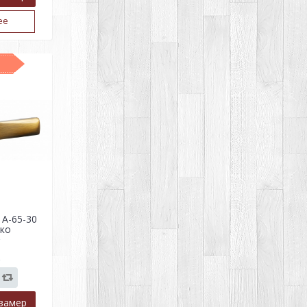
ее
 A-65-30
ко
р
замер