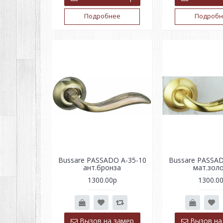
Подробнее
Подробн
Bussare PASSADO A-35-10
Bussare PASSAD
ант.бронза
мат.зол
1300.00р
1300.0
Вызов на замер
Вызов на