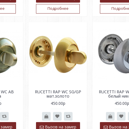
ее
Подробнее
Подробн
 WC AB
RUCETTI RAP WC SG/GP
RUCETTI RAP W
а
мат.золото
белый ник
р
450.00р
450.00
 замер
Вызов на замер
Вызов на 