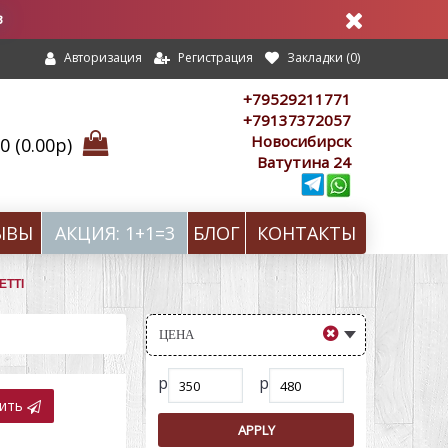
в
Регистрация
Закладки (
0
)
Авторизация
+79529211771
+79137372057
Новосибирск
 (0.00р)
Ватутина 24
ЫВЫ
АКЦИЯ: 1+1=3
БЛОГ
КОНТАКТЫ
ETTI
ЦЕНА
р
р
вить