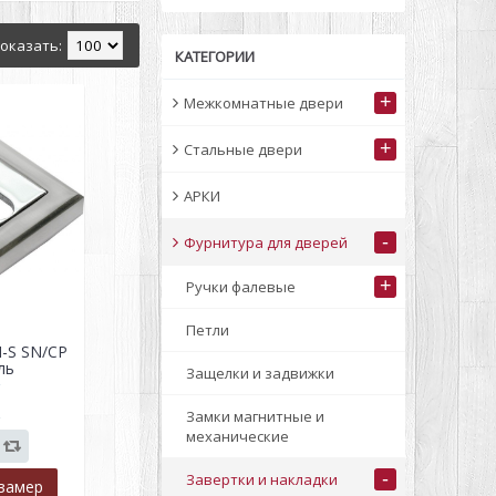
оказать:
КАТЕГОРИИ
+
Межкомнатные двери
+
Стальные двери
АРКИ
-
Фурнитура для дверей
+
Ручки фалевые
Петли
-S SN/CP
ль
Защелки и задвижки
р
Замки магнитные и
механические
-
Завертки и накладки
замер