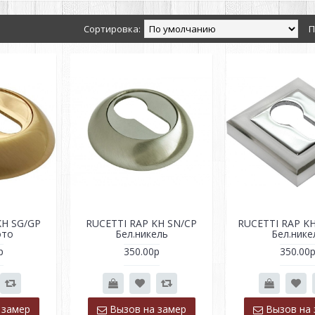
Сортировка:
П
KH SG/GP
RUCETTI RAP KH SN/CP
RUCETTI RAP KH
ото
Бел.никель
Бел.нике
р
350.00р
350.00
 замер
Вызов на замер
Вызов на 