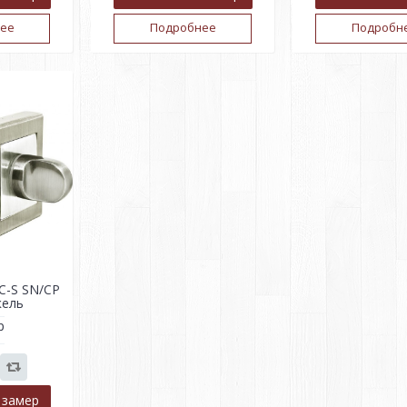
ее
Подробнее
Подробн
C-S SN/CP
кель
р
 замер