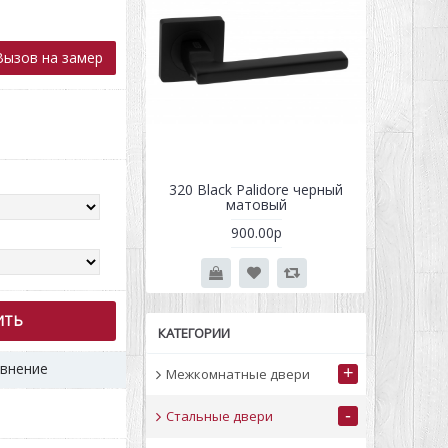
ызов на замер
alidore матовое
320 Black Palidore черный
олото
матовый
250.00р
900.00р
ИТЬ
КАТЕГОРИИ
авнение
+
Межкомнатные двери
-
Стальные двери