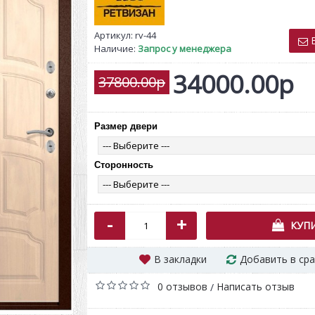
Артикул:
rv-44
В
Наличие:
Запрос у менеджера
34000.00р
37800.00р
Размер двери
Венеция ясень белый
294SB/PB P
серебро стекло Заливка
з
13000.00р
1
Сторонность
-
+
КУП
В закладки
Добавить в ср
0 отзывов
Написать отзыв
/