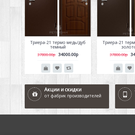
Триера-21 термо медь/дуб
Триера-21 терм
темный
золот
34000.00р
34
37800.00р
37800.00р
Акции и скидки
от фабрик производителей