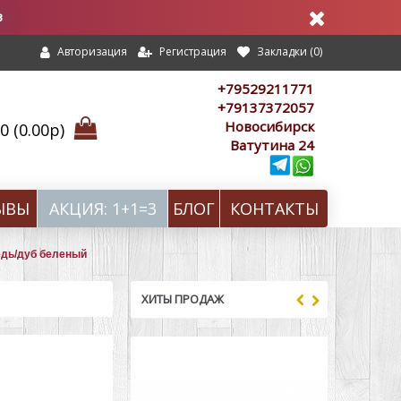
в
Регистрация
Закладки (
0
)
Авторизация
+79529211771
+79137372057
Новосибирск
 (0.00р)
Ватутина 24
ЫВЫ
АКЦИЯ: 1+1=3
БЛОГ
КОНТАКТЫ
едь/дуб беленый
ХИТЫ ПРОДАЖ