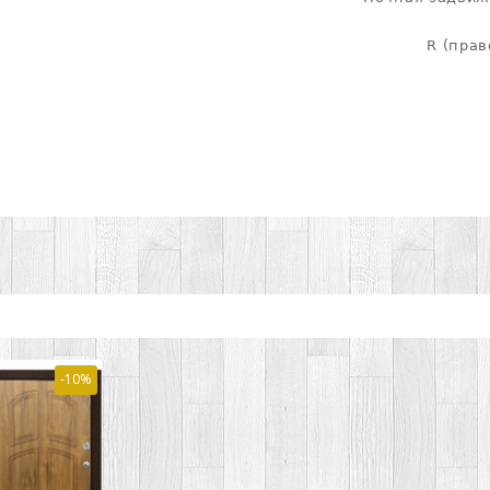
R (пра
-10%