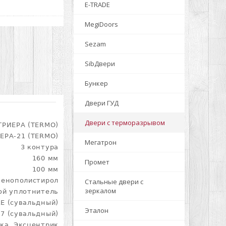
E-TRADE
MegiDoors
Sezam
SibДвери
Бункер
Двери ГУД
Двери с терморазрывом
ТРИЕРА (TERMO)
ЕРА-21 (TERMO)
Мегатрон
3 контура
160 мм
Промет
100 мм
Пенополистирол
Стальные двери с
зеркалом
ой уплотнитель
E (сувальдный)
Эталон
7 (сувальдный)
ка, Эксцентрик