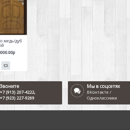
о медь/дуб
ой
000.00р
Звоните
Мы в соцсетях
+7 (913) 207-4222
,
ВКонтакте
/
+7 (923) 227-9269
Одноклассники