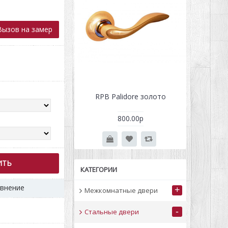
ызов на замер
ерный лакобель
RPB Palidore золото
Рио че
тортора
35.00р
800.00р
ИТЬ
КАТЕГОРИИ
авнение
+
Межкомнатные двери
-
Стальные двери