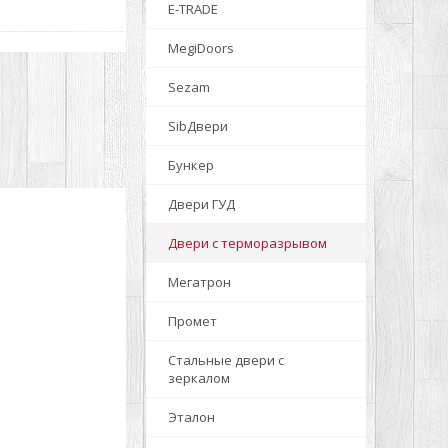
E-TRADE
MegiDoors
Sezam
SibДвери
Бункер
Двери ГУД
Двери с терморазрывом
Мегатрон
Промет
Стальные двери с
зеркалом
Эталон