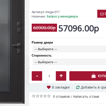
Артикул:
mega-017
В
Наличие:
Запрос у менеджера
57096.00р
60900.00р
Размер двери
RUCETTI RAP 7 SN/CP белый
QUEST Qx1 ч
никель
дуб 
900.00р
83
Сторонность
-
+
КУП
В закладки
Добавить в ср
0 отзывов
Написать отзыв
/