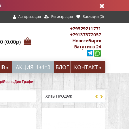
в
Регистрация
Закладки (
0
)
Авторизация
+79529211771
+79137372057
Новосибирск
 (0.00р)
Ватутина 24
ЫВЫ
АКЦИЯ: 1+1=3
БЛОГ
КОНТАКТЫ
ар/Ясень Дип Графит
ХИТЫ ПРОДАЖ