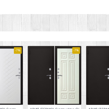
-7%
-7%