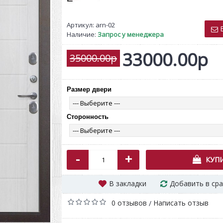
Артикул:
arn-02
В
Наличие:
Запрос у менеджера
33000.00р
35000.00р
Размер двери
Diamond-1 Белый бархат
Берил
17900.00р
41900.0
Сторонность
-
+
КУП
В закладки
Добавить в ср
0 отзывов
Написать отзыв
/