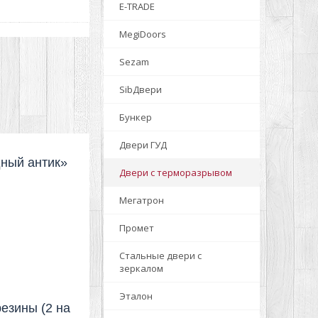
E-TRADE
MegiDoors
Sezam
SibДвери
Бункер
Двери ГУД
ный антик»
Двери с терморазрывом
Мегатрон
Промет
Стальные двери с
зеркалом
Эталон
резины (2 на