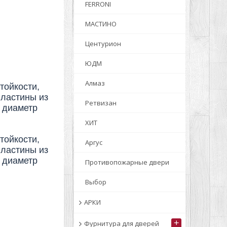
FERRONI
МАСТИНО
Центурион
ЮДМ
Алмаз
тойкости,
пластины из
Ретвизан
; диаметр
ХИТ
тойкости,
Аргус
пластины из
; диаметр
Противопожарные двери
Выбор
АРКИ
+
Фурнитура для дверей