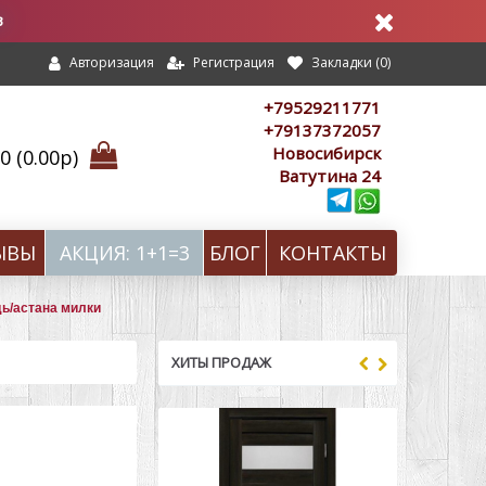
в
Регистрация
Закладки (
0
)
Авторизация
+79529211771
+79137372057
Новосибирск
 (0.00р)
Ватутина 24
ЫВЫ
АКЦИЯ: 1+1=3
БЛОГ
КОНТАКТЫ
дь/астана милки
ХИТЫ ПРОДАЖ
-10%