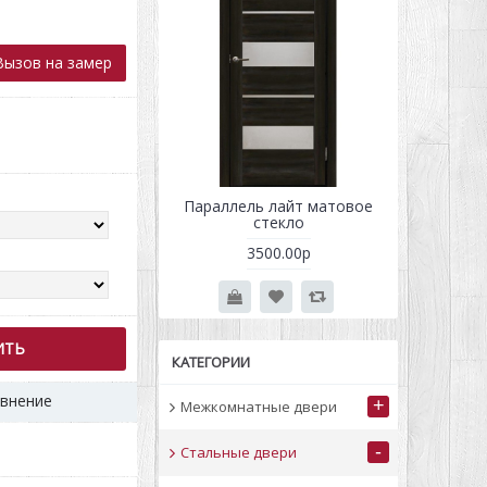
ызов на замер
л Квадро 2
Параллель лайт матовое
стекло
37700.00р
3500.00р
0р
ИТЬ
КАТЕГОРИИ
авнение
+
Межкомнатные двери
-
Стальные двери