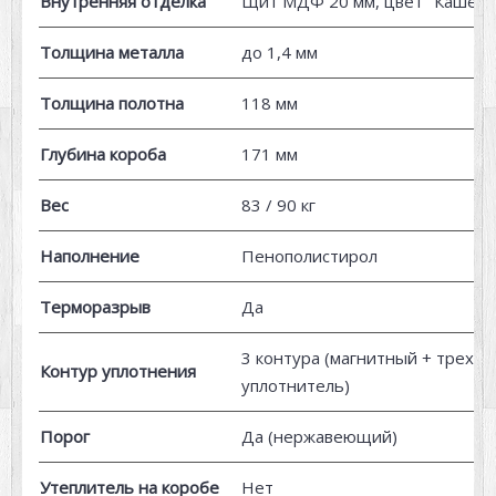
Внутренняя отделка
Щит МДФ 20 мм, цвет "Кашеми
Толщина металла
до 1,4 мм
Толщина полотна
118 мм
Глубина короба
171 мм
Вес
83 / 90 кг
Наполнение
Пенополистирол
Терморазрыв
Да
3 контура (магнитный + трехк
Контур уплотнения
уплотнитель)
Порог
Да (нержавеющий)
Утеплитель на коробе
Нет