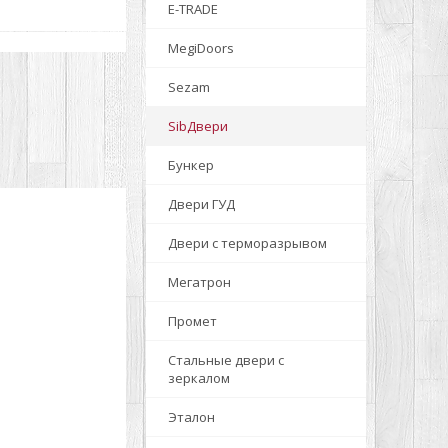
E-TRADE
MegiDoors
Sezam
SibДвери
Бункер
Двери ГУД
Двери с терморазрывом
Мегатрон
Промет
Стальные двери с
зеркалом
Эталон