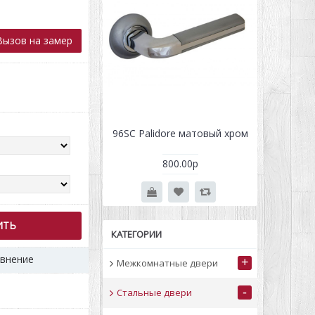
ызов на замер
ion черный муар/
96SC Palidore матовый хром
ХЬЮС
белый
Тёмно-
32695.00р
800.00р
0р
373
ИТЬ
КАТЕГОРИИ
авнение
+
Межкомнатные двери
-
Стальные двери