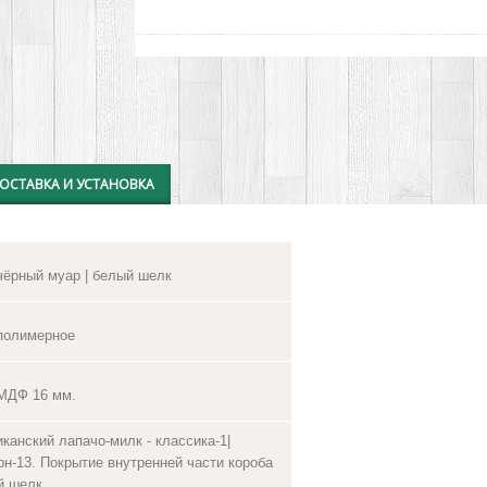
ОСТАВКА И УСТАНОВКА
чёрный муар | белый шелк
полимерное
МДФ 16 мм.
канский лапачо-милк - классика-1|
н-13. Покрытие внутренней части короба
й шелк