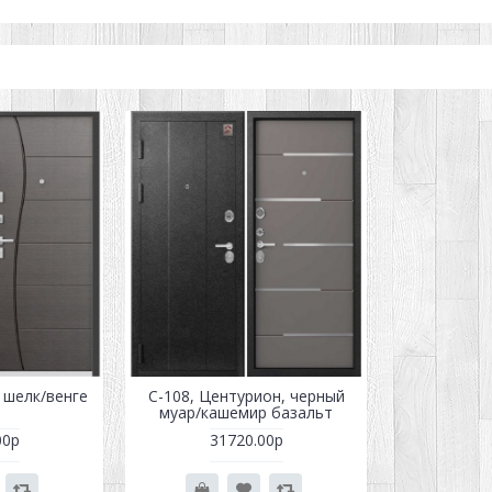
 шелк/венге
С-108, Центурион, черный
муар/кашемир базальт
00р
31720.00р