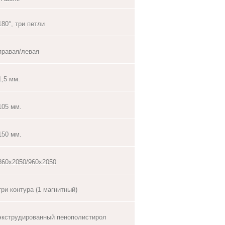
180°, три петли
правая/левая
1,5 мм.
105 мм.
150 мм.
860х2050/960х2050
три контура (1 магнитный)
экструдированный пенополистирол