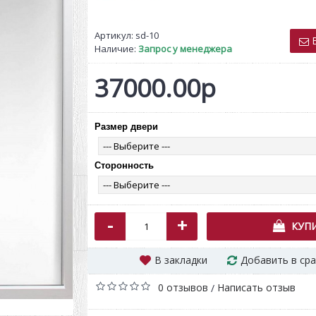
Артикул:
sd-10
В
Наличие:
Запрос у менеджера
37000.00р
Размер двери
Дуэт 2 Fus
35210.0
Сторонность
-
+
КУП
В закладки
Добавить в ср
0 отзывов
Написать отзыв
/