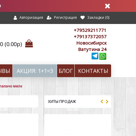
в
Регистрация
Закладки (
0
)
Авторизация
+79529211771
+79137372057
Новосибирск
 (0.00р)
Ватутина 24
ЫВЫ
АКЦИЯ: 1+1=3
БЛОГ
КОНТАКТЫ
лапачо милк
ХИТЫ ПРОДАЖ
-7%