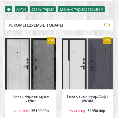
Аргус
,
дверь термо
,
дверь с терморазрывом
РЕКОМЕНДУЕМЫЕ ТОВАРЫ
-7%
-7%
Пинар Черный муар/
Тера Серый муар/Софт
Белый
Белый
35100.00р
51350.00р
37800.00р
55300.00р