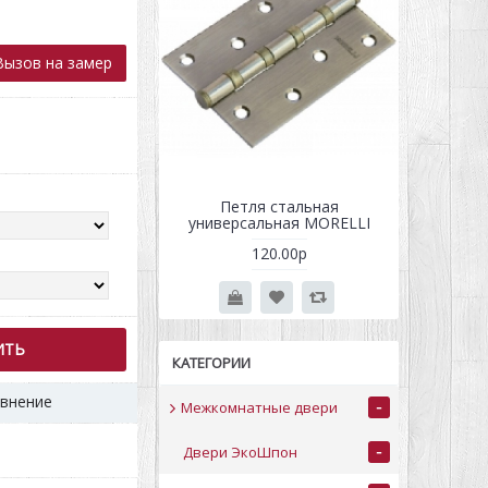
ызов на замер
рмо антик медь/
Петля стальная
Кр
ое дерево
универсальная MORELLI
40000.00р
120.00р
0р
ИТЬ
КАТЕГОРИИ
авнение
-
Межкомнатные двери
-
Двери ЭкоШпон