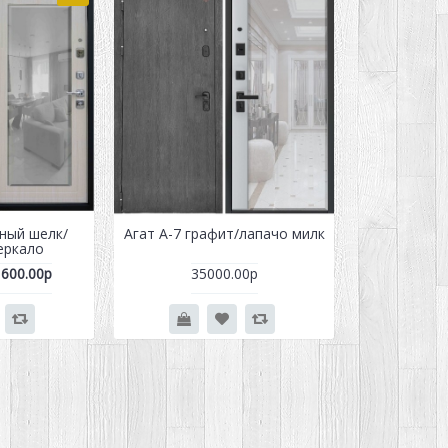
рный шелк/
Агат А-7 графит/лапачо милк
еркало
600.00р
35000.00р