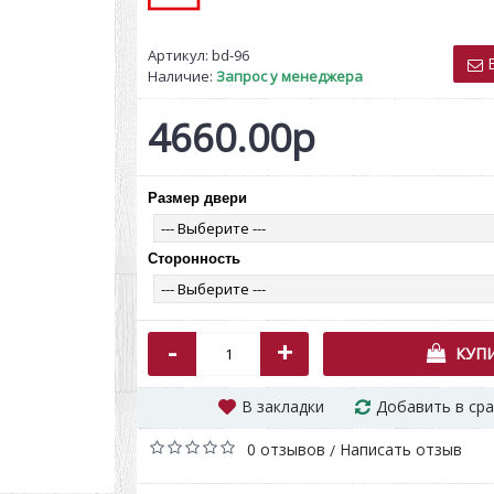
Артикул:
bd-96
В
Наличие:
Запрос у менеджера
4660.00р
Размер двери
Сопрано те
стар
41900.0
Сторонность
-
+
КУП
В закладки
Добавить в ср
0 отзывов
Написать отзыв
/