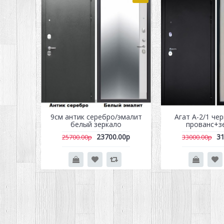
9см антик серебро/эмалит
Агат А-2/1 че
белый зеркало
прованс+з
23700.00р
31
25700.00р
33000.00р