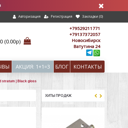
в
Регистрация
Закладки (
0
)
Авторизация
+79529211771
+79137372057
Новосибирск
 (0.00р)
Ватутина 24
ЫВЫ
АКЦИЯ: 1+1=3
БЛОГ
КОНТАКТЫ
 stratum | Black gloss
ХИТЫ ПРОДАЖ
-5%