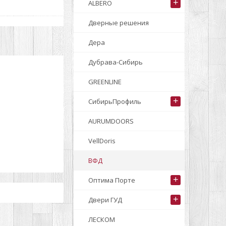
+
ALBERO
Дверные решения
Дера
Дубрава-Сибирь
GREENLINE
+
СибирьПрофиль
AURUMDOORS
VellDoris
ВФД
+
Оптима Порте
+
Двери ГУД
ЛЕСКОМ