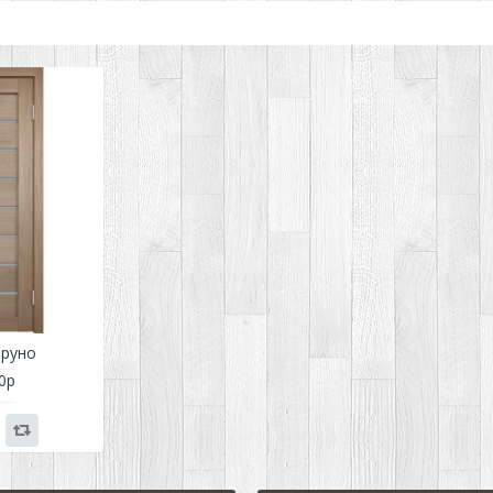
бруно
0р