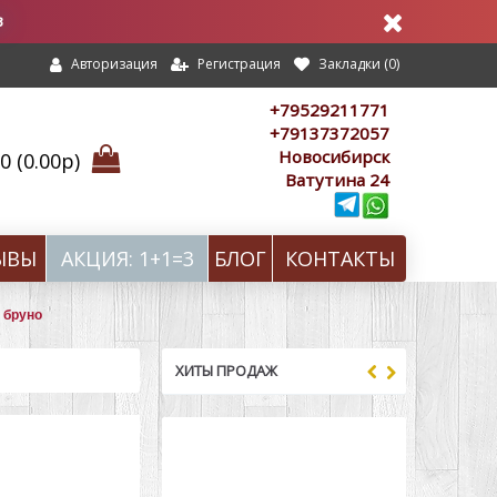
в
Регистрация
Закладки (
0
)
Авторизация
+79529211771
+79137372057
Новосибирск
 (0.00р)
Ватутина 24
ЫВЫ
АКЦИЯ: 1+1=3
БЛОГ
КОНТАКТЫ
 бруно
ХИТЫ ПРОДАЖ