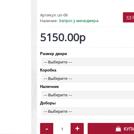
Артикул:
un-06
В
Наличие:
Запрос у менеджера
5150.00р
Размер двери
Т-111 Черный муар/Черный
102PB Pa
муар
27018.00р
1
28440.00р
Коробка
Наличник
Доборы
-
+
КУП