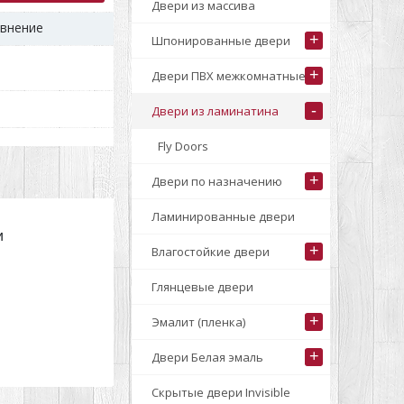
Двери из массива
авнение
+
Шпонированные двери
+
Двери ПВХ межкомнатные
-
Двери из ламинатина
Fly Doors
+
Двери по назначению
Ламинированные двери
и
+
Влагостойкие двери
Глянцевые двери
+
Эмалит (пленка)
+
Двери Белая эмаль
Скрытые двери Invisible