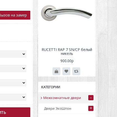
ызов на замер
lidore золото
RUCETTI RAP 7 SN/CP белый
никель
100.00р
900.00р
КАТЕГОРИИ
-
Межкомнатные двери
+
Двери ЭкоШпон
ИТЬ