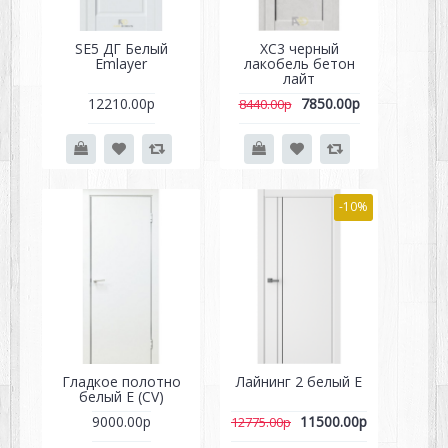
SE5 ДГ Белый
XC3 черный
Emlayer
лакобель бетон
лайт
12210.00р
7850.00р
8440.00р
-10%
Гладкое полотно
Лайнинг 2 белый Е
белый E (CV)
9000.00р
11500.00р
12775.00р