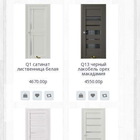
Q1 сатинат
Q13 черный
лиственница белая
лакобель орех
макадамия
4670.00р
4550.00р