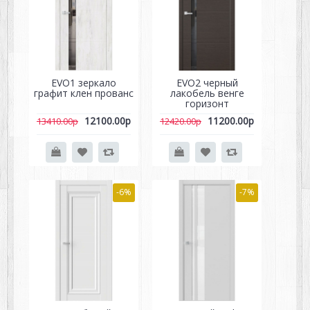
EVO1 зеркало
EVO2 черный
графит клен прованс
лакобель венге
горизонт
12100.00р
11200.00р
13410.00р
12420.00р
-6%
-7%