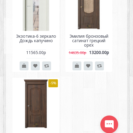
Экзотика-6 зеркало
Эмилия бронзовый
Дождь капучино
сатинат грецкий
орех
11565.00р
13200.00р
14635.00р
-9%