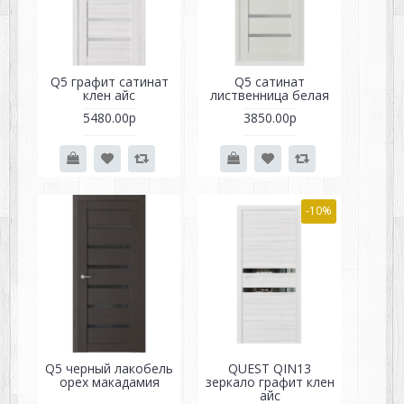
Q5 графит сатинат
Q5 сатинат
клен айс
лиственница белая
5480.00р
3850.00р
-10%
Q5 черный лакобель
QUEST QIN13
орех макадамия
зеркало графит клен
айс