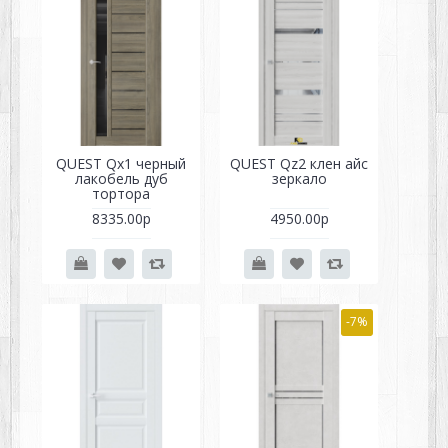
QUEST Qx1 черный
QUEST Qz2 клен айс
лакобель дуб
зеркало
тортора
8335.00р
4950.00р
-7%