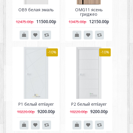
OB9 белая эмаль
OMG11 ясень
гриджео
11500.00р
12150.00р
12475.00р
13475.00р
-10%
-10%
P1 белый emlayer
P2 белый emlayer
9200.00р
9200.00р
10220.00р
10220.00р